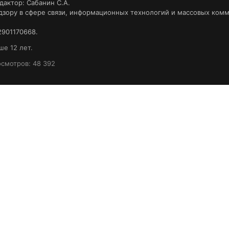
дактор: Сабанин С.А.
ору в сфере связи, информационных технологий и массовых коммун
901170668.
е 12 лет.
осмотров: 48 392