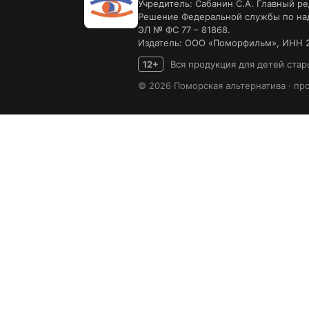
Учредитель: Сабанин С.А. Главный ре
Решение Федеральной службы по надз
ЭЛ № ФС 77 – 81868.
Издатель: ООО «Поморфильм», ИНН 2
12+
Вся продукция для детей старш
© 2026 Поморская альтернатива · пр